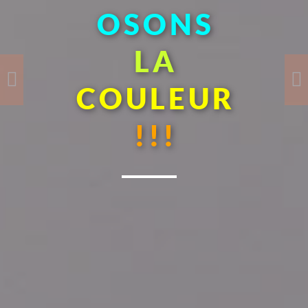
DÉCORONS
OSONS
VOTRE
LA
INTÉRIEUR
COULEUR
!!!
!!!